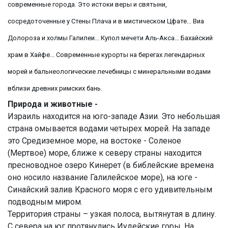
современные города. Это истоки веры и святыни,
сосредоточенные у Стены Плача и в мистическом Цфате... Виа
Долороза и холмы Галилеи... Купол мечети Аль-Акса... Бахайский
храм в Хайфе... Современные курорты на берегах легендарных
морей и бальнеологические лечебницы с минеральными водами
вблизи древних римских бань.
Природа и животные -
Израиль находится на юго-западе Азии. Это небольшая
страна омывается водами четырех морей. На западе
это Средиземное море, на востоке - Соленое
(Мертвое) море, ближе к северу страны находится
пресноводное озеро Кинерет (в библейские времена
оно носило название Галилейское море), на юге -
Синайский залив Красного моря с его удивительным
подводным миром.
Территория страны – узкая полоса, вытянутая в длину.
С севера на юг протянулись Иудейские горы. На